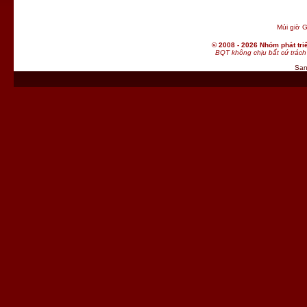
Múi giờ G
© 2008 - 2026 Nhóm phát t
BQT không chịu bất cứ trách 
San