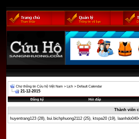
Chợ thông tin Cứu hộ Việt Nam
>
Lịch
>
Default Calendar
21-12-2015
Đăng ký
Hỏi đáp
Thành viên c
huyentrang123
(28),
bui.bichphuong2112
(25),
ktspa20
(19),
laanhdo040