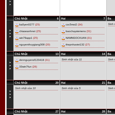
>
>
Chủ Nhật
6
Hai
7
Ba
Sinh 
ba0yen0277
(25)
coc5moi2
(34)
>
chiaseanhnet
(25)
baochaysiemens
(31)
>
>
win79app1
(25)
NAMNGOCXUAN
(31)
nguyenthuygiang308
(20)
thepnhaviet132
(27)
Chủ Nhật
13
Hai
14
Ba
Sinh nhật của 11
Sinh 
dennguyensf120418
(31)
>
>
33win7fun
(26)
>
Chủ Nhật
20
Hai
21
Ba
Sinh nhật của 10
Sinh nhật của 5
Sinh 
>
>
>
Chủ Nhật
27
Hai
28
Ba