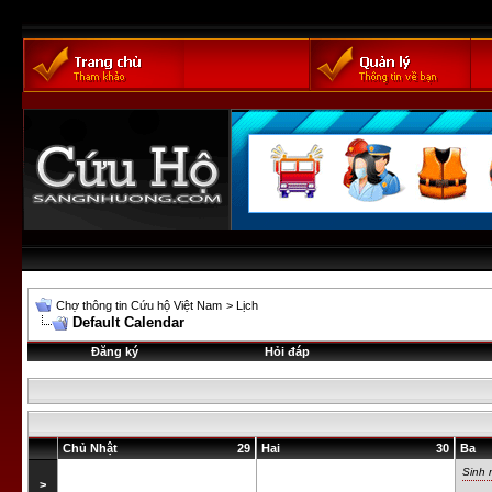
Chợ thông tin Cứu hộ Việt Nam
>
Lịch
Default Calendar
Đăng ký
Hỏi đáp
Chủ Nhật
29
Hai
30
Ba
Sinh 
>