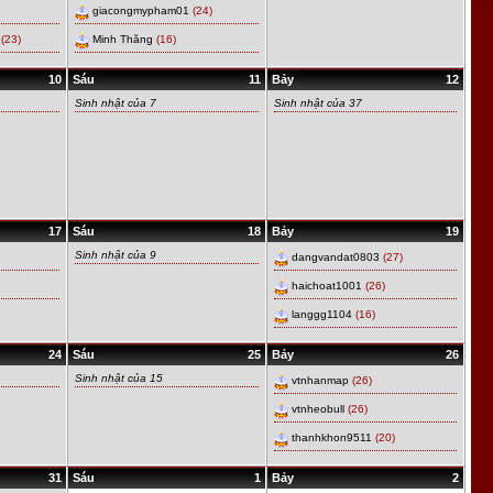
giacongmypham01
(24)
(23)
Minh Thăng
(16)
10
Sáu
11
Bảy
12
Sinh nhật của 7
Sinh nhật của 37
17
Sáu
18
Bảy
19
Sinh nhật của 9
dangvandat0803
(27)
haichoat1001
(26)
langgg1104
(16)
24
Sáu
25
Bảy
26
Sinh nhật của 15
vtnhanmap
(26)
vtnheobull
(26)
thanhkhon9511
(20)
31
Sáu
1
Bảy
2