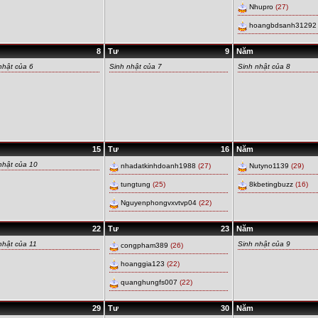
Nhupro
(27)
hoangbdsanh31292
8
Tư
9
Năm
nhật của 6
Sinh nhật của 7
Sinh nhật của 8
15
Tư
16
Năm
nhật của 10
nhadatkinhdoanh1988
(27)
Nutyno1139
(29)
tungtung
(25)
8kbetingbuzz
(16)
Nguyenphongvxvtvp04
(22)
22
Tư
23
Năm
nhật của 11
Sinh nhật của 9
congpham389
(26)
hoanggia123
(22)
quanghungfs007
(22)
29
Tư
30
Năm