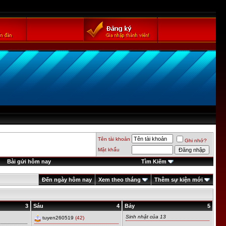
Tên tài khoản
Ghi nhớ?
Mật khẩu
Bài gửi hôm nay
Tìm Kiếm
Đến ngày hôm nay
Xem theo tháng
Thêm sự kiện mới
3
Sáu
4
Bảy
5
Sinh nhật của 13
tuyen260519
(42)