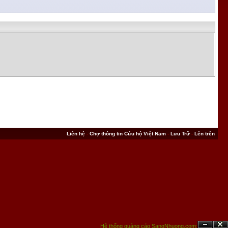
Liên hệ
-
Chợ thông tin Cứu hộ Việt Nam
-
Lưu Trữ
-
Lên trên
Hệ thống quảng cáo SangNhuong.com;