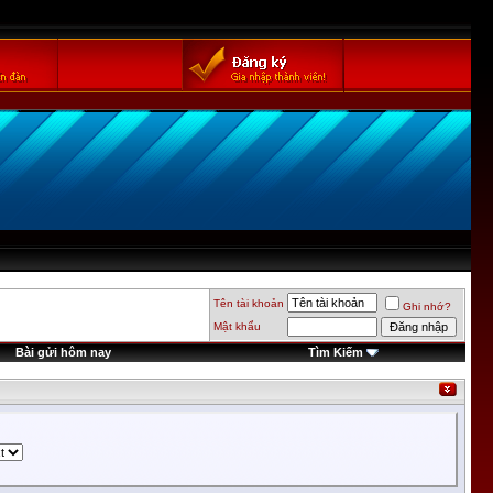
Tên tài khoản
Ghi nhớ?
Mật khẩu
Bài gửi hôm nay
Tìm Kiếm