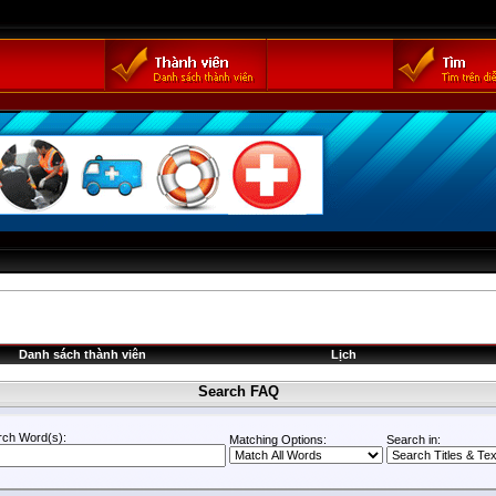
Danh sách thành viên
Lịch
Search FAQ
rch Word(s):
Matching Options:
Search in: