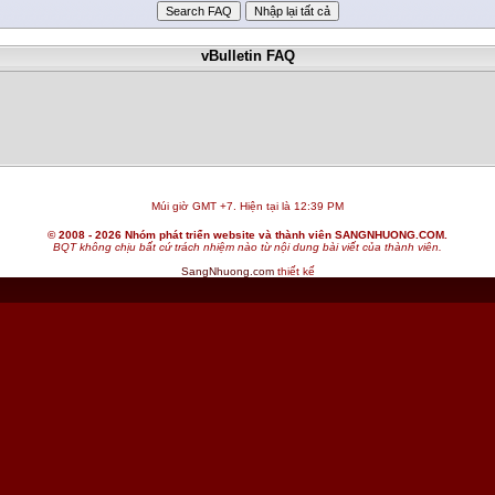
vBulletin FAQ
Múi giờ GMT +7. Hiện tại là
12:39 PM
© 2008 - 2026 Nhóm phát triển website và thành viên SANGNHUONG.COM.
BQT không chịu bất cứ trách nhiệm nào từ nội dung bài viết của thành viên.
SangNhuong.com
thiết kế