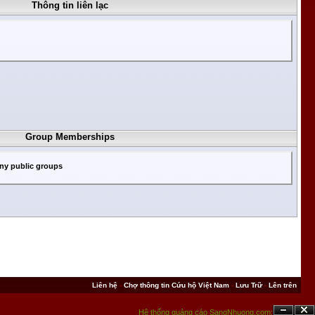
Thông tin liên lạc
Group Memberships
ny public groups
Liên hệ
-
Chợ thông tin Cứu hộ Việt Nam
-
Lưu Trữ
-
Lên trên
Hệ thống quảng cáo SangNhuong.com;