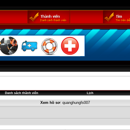
Danh sách thành viên
Lịch
Xem hồ sơ
: quanghungfs007