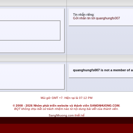
Tin nhắn riêng:
Gởi nhắn tin tới quanghungfs007
quanghungfs007 is not a member of a
Múi giờ GMT +7. Hiện tại là
07:12 PM
© 2008 - 2026 Nhóm phát triển website và thành viên SANGNHUONG.COM.
BQT không chịu bất cứ trách nhiệm nào từ nội dung bài viết của thành viên.
SangNhuong.com
thiết kế