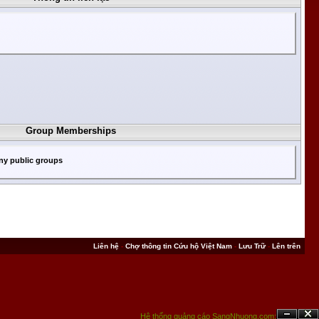
Group Memberships
ny public groups
Liên hệ
-
Chợ thông tin Cứu hộ Việt Nam
-
Lưu Trữ
-
Lên trên
Hệ thống quảng cáo SangNhuong.com;