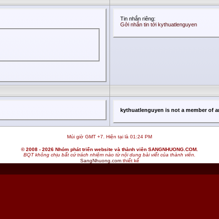
Tin nhắn riêng:
Gởi nhắn tin tới kythuatlenguyen
kythuatlenguyen is not a member of a
Múi giờ GMT +7. Hiện tại là
01:24 PM
© 2008 - 2026 Nhóm phát triển website và thành viên SANGNHUONG.COM.
BQT không chịu bất cứ trách nhiệm nào từ nội dung bài viết của thành viên.
SangNhuong.com
thiết kế