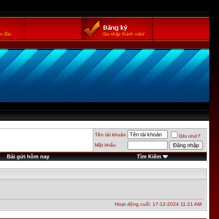
Tên tài khoản
Ghi nhớ?
Mật khẩu
Bài gửi hôm nay
Tìm Kiếm
Hoạt động cuối: 17-12-2024
11:21 AM