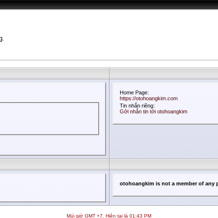
g.
Home Page:
https://otohoangkim.com
Tin nhắn riêng:
Gởi nhắn tin tới otohoangkim
otohoangkim is not a member of any 
Múi giờ GMT +7. Hiện tại là
01:43 PM