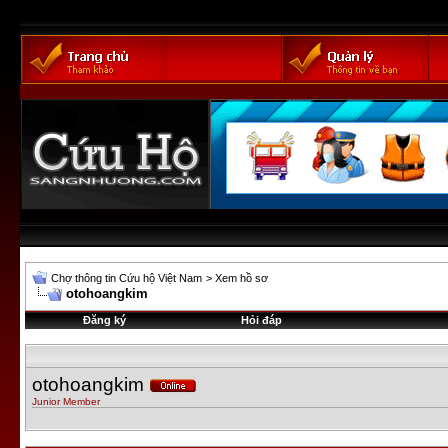
Chợ thông tin Cứu hộ Việt Nam
>
Xem hồ sơ
otohoangkim
Đăng ký
Hỏi đáp
otohoangkim
Junior Member