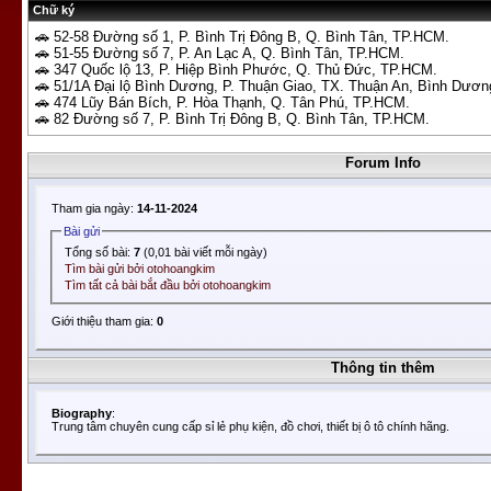
Chữ ký
🚗 52-58 Đường số 1, P. Bình Trị Đông B, Q. Bình Tân, TP.HCM.
🚗 51-55 Đường số 7, P. An Lạc A, Q. Bình Tân, TP.HCM.
🚗 347 Quốc lộ 13, P. Hiệp Bình Phước, Q. Thủ Đức, TP.HCM.
🚗 51/1A Đại lộ Bình Dương, P. Thuận Giao, TX. Thuận An, Bình Dươn
🚗 474 Lũy Bán Bích, P. Hòa Thạnh, Q. Tân Phú, TP.HCM.
🚗 82 Đường số 7, P. Bình Trị Đông B, Q. Bình Tân, TP.HCM.
Forum Info
Tham gia ngày:
14-11-2024
Bài gửi
Tổng số bài:
7
(0,01 bài viết mỗi ngày)
Tìm bài gửi bởi otohoangkim
Tìm tất cả bài bắt đầu bởi otohoangkim
Giới thiệu tham gia:
0
Thông tin thêm
Biography
:
Trung tâm chuyên cung cấp sỉ lẻ phụ kiện, đồ chơi, thiết bị ô tô chính hãng.