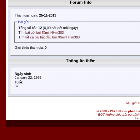
Forum Info
Tham gia ngày:
25-11-2013
Bài gửi
Tổng số bài:
12
(0,00 bài viết mỗi ngày)
Tìm bài gửi bởi fXminHHm303
Tìm tất cả bài bắt đầu bởi fXminHHm303
Giới thiệu tham gia:
0
Thông tin thêm
Ngày sinh
:
January 22, 1989
Tuổi
:
37
Múi giờ G
© 2008 - 2026 Nhóm phát t
BQT không chịu bất cứ trách 
San