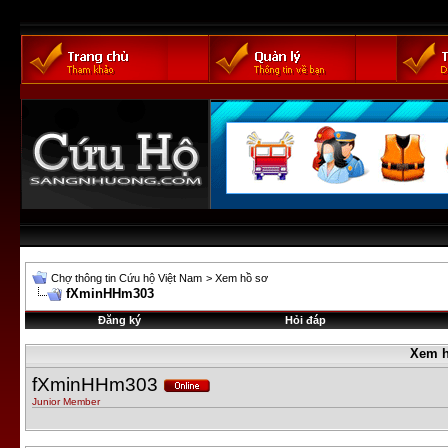
Chợ thông tin Cứu hộ Việt Nam
>
Xem hồ sơ
fXminHHm303
Đăng ký
Hỏi đáp
Xem h
fXminHHm303
Junior Member