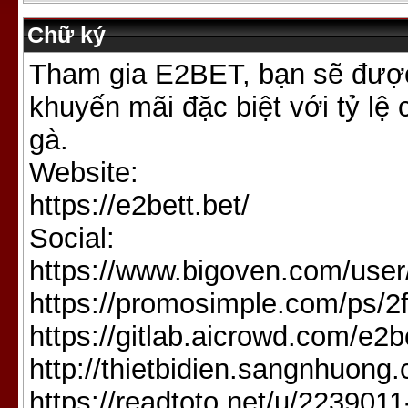
Chữ ký
Tham gia
E2BET
, bạn sẽ đượ
khuyến mãi đặc biệt với tỷ lệ
gà.
Website:
https://e2bett.bet/
Social:
https://www.bigoven.com/user
https://promosimple.com/ps/2
https://gitlab.aicrowd.com/e2b
http://thietbidien.sangnhuo
https://readtoto.net/u/2239011