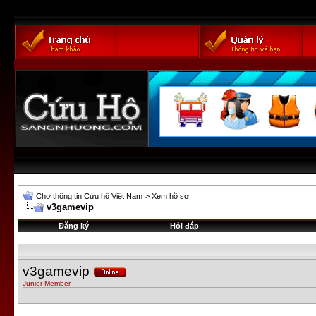
Chợ thông tin Cứu hộ Việt Nam
>
Xem hồ sơ
v3gamevip
Đăng ký
Hỏi đáp
v3gamevip
Junior Member