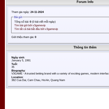
Forum Info
Tham gia ngày:
24-11-2024
Bài gửi
Tổng số bài:
0
(0 bài viết mỗi ngày)
Tìm bài gửi bởi v3gamevip
Tìm tất cả bài bắt đầu bởi v3gamevip
Giới thiệu tham gia:
0
Thông tin thêm
Ngày sinh
:
January 5, 1991
Tuổi
:
35
Biography
:
V3GAME - A trusted betting brand with a variety of exciting games, modern interface
Location
:
382 Cua Dai, Cam Chau, Hoi An, Quang Nam