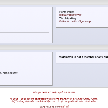
Home Page:
https://v3game.vip/
Tin nhắn riêng:
Gởi nhắn tin tới v3gamevip
v3gamevip is not a member of any pub
, high security,
Múi giờ GMT +7. Hiện tại là
03:48 PM
© 2008 - 2026 Nhóm phát triển website và thành viên SANGNHUONG.COM.
BQT không chịu bất cứ trách nhiệm nào từ nội dung bài viết của thành viên.
SangNhuong.com
thiết kế