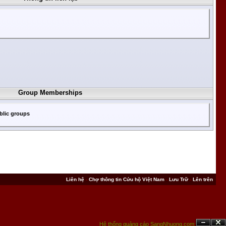
Group Memberships
blic groups
Liên hệ
-
Chợ thông tin Cứu hộ Việt Nam
-
Lưu Trữ
-
Lên trên
Hệ thống quảng cáo SangNhuong.com;