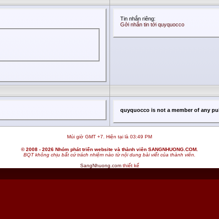
Tin nhắn riêng:
Gởi nhắn tin tới quyquocco
quyquocco is not a member of any pu
Múi giờ GMT +7. Hiện tại là
03:49 PM
© 2008 - 2026 Nhóm phát triển website và thành viên SANGNHUONG.COM.
BQT không chịu bất cứ trách nhiệm nào từ nội dung bài viết của thành viên.
SangNhuong.com
thiết kế