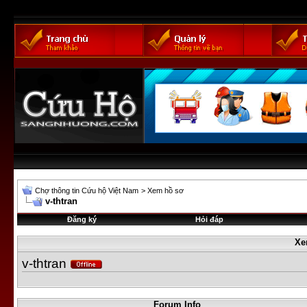
Chợ thông tin Cứu hộ Việt Nam
>
Xem hồ sơ
v-thtran
Đăng ký
Hỏi đáp
Xe
v-thtran
Forum Info