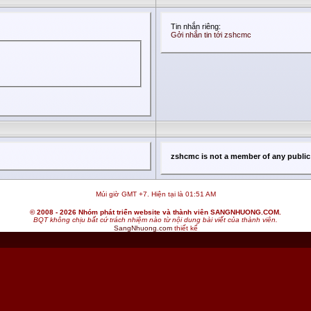
Tin nhắn riêng:
Gởi nhắn tin tới zshcmc
zshcmc is not a member of any publi
Múi giờ GMT +7. Hiện tại là
01:51 AM
© 2008 - 2026 Nhóm phát triển website và thành viên SANGNHUONG.COM.
BQT không chịu bất cứ trách nhiệm nào từ nội dung bài viết của thành viên.
SangNhuong.com
thiết kế