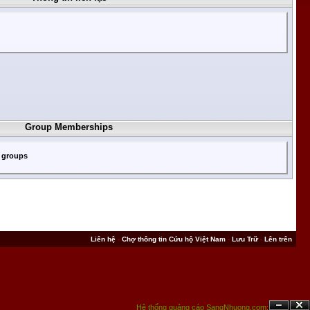
Group Memberships
c groups
Liên hệ
-
Chợ thông tin Cứu hộ Việt Nam
-
Lưu Trữ
-
Lên trên
Hệ thống quảng cáo SangNhuong.com;