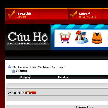
Chợ thông tin Cứu hộ Việt Nam
>
Xem hồ sơ
zshcmc
Đăng ký
Hỏi đáp
zshcmc
Forum Info