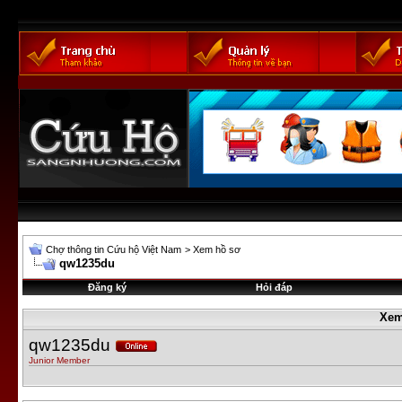
Chợ thông tin Cứu hộ Việt Nam
>
Xem hồ sơ
qw1235du
Đăng ký
Hỏi đáp
Xem
qw1235du
Junior Member