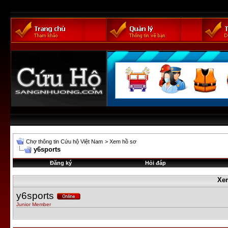
Chợ thông tin Cứu hộ Việt Nam
>
Xem hồ sơ
y6sports
Đăng ký
Hỏi đáp
Xe
y6sports
Junior Member