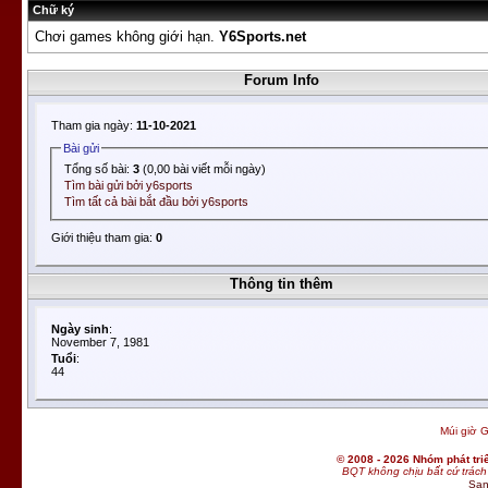
Chữ ký
Chơi games không giới hạn.
Y6Sports.net
Forum Info
Tham gia ngày:
11-10-2021
Bài gửi
Tổng số bài:
3
(0,00 bài viết mỗi ngày)
Tìm bài gửi bởi y6sports
Tìm tất cả bài bắt đầu bởi y6sports
Giới thiệu tham gia:
0
Thông tin thêm
Ngày sinh
:
November 7, 1981
Tuổi
:
44
Múi giờ G
© 2008 - 2026 Nhóm phát t
BQT không chịu bất cứ trách 
San