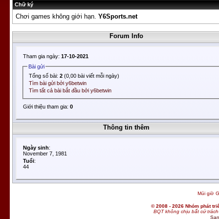
Chữ ký
Chơi games không giới hạn.
Y6Sports.net
Forum Info
Tham gia ngày:
17-10-2021
Bài gửi
Tổng số bài:
2
(0,00 bài viết mỗi ngày)
Tìm bài gửi bởi y6betwin
Tìm tất cả bài bắt đầu bởi y6betwin
Giới thiệu tham gia:
0
Thông tin thêm
Ngày sinh
:
November 7, 1981
Tuổi
:
44
Múi giờ G
© 2008 - 2026 Nhóm phát t
BQT không chịu bất cứ trách 
San