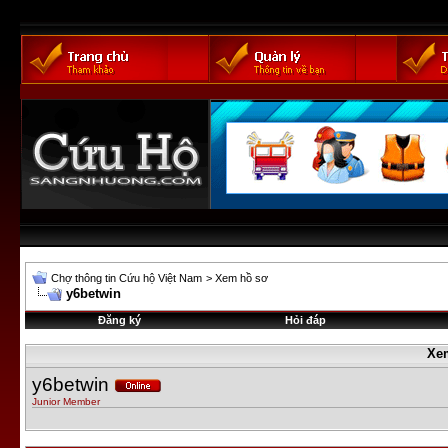
Chợ thông tin Cứu hộ Việt Nam
>
Xem hồ sơ
y6betwin
Đăng ký
Hỏi đáp
Xe
y6betwin
Junior Member