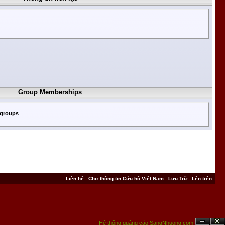
Group Memberships
 groups
Liên hệ
-
Chợ thông tin Cứu hộ Việt Nam
-
Lưu Trữ
-
Lên trên
Hệ thống quảng cáo SangNhuong.com;