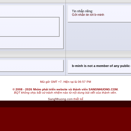
Tin nhắn riêng:
Gởi nhắn tin tới b-minh
b-minh is not a member of any public
Múi giờ GMT +7. Hiện tại là
06:57 PM
© 2008 - 2026 Nhóm phát triển website và thành viên SANGNHUONG.COM.
BQT không chịu bất cứ trách nhiệm nào từ nội dung bài viết của thành viên.
SangNhuong.com
thiết kế