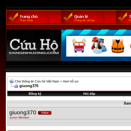
Chợ thông tin Cứu hộ Việt Nam
>
Xem hồ sơ
giuong370
Đăng ký
Hỏi đáp
Xem
giuong370
Junior Member