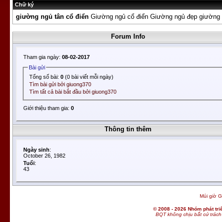
Chữ ký
giường ngủ tân cổ điển
Giường ngủ cổ điển Giường ngủ đẹp giường
Forum Info
Tham gia ngày:
08-02-2017
Bài gửi
Tổng số bài:
0
(0 bài viết mỗi ngày)
Tìm bài gửi bởi giuong370
Tìm tất cả bài bắt đầu bởi giuong370
Giới thiệu tham gia:
0
Thông tin thêm
Ngày sinh
:
October 26, 1982
Tuổi
:
43
Múi giờ G
© 2008 - 2026 Nhóm phát t
BQT không chịu bất cứ trách 