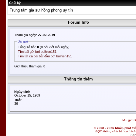
Chữ ký
Trung tâm
gia sư hồng phong
uy tín
Forum Info
Tham gia ngày:
27-02-2019
Bài gửi
Tổng số bài:
0
(0 bài viết mỗi ngày)
Tìm bài gửi bởi buihien151
Tìm tất cả bài bắt đầu bởi buihien151
Giới thiệu tham gia:
0
Thông tin thêm
Ngày sinh
:
October 15, 1989
Tuổi
:
36
Múi giờ G
© 2008 - 2026 Nhóm phát t
BQT không chịu bất cứ trách 
San