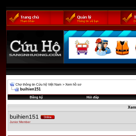
Chợ thông tin Cứu hộ Việt Nam
>
Xem hồ sơ
buihien151
Đăng ký
Hỏi đáp
Xem
buihien151
Junior Member