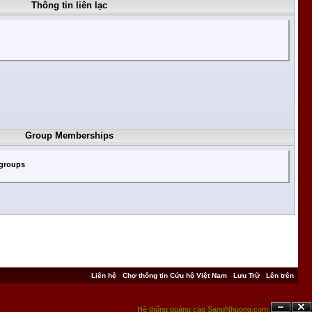
Thông tin liên lạc
Group Memberships
 groups
Liên hệ
-
Chợ thông tin Cứu hộ Việt Nam
-
Lưu Trữ
-
Lên trên
Hệ thống quảng cáo SangNhuong.com;