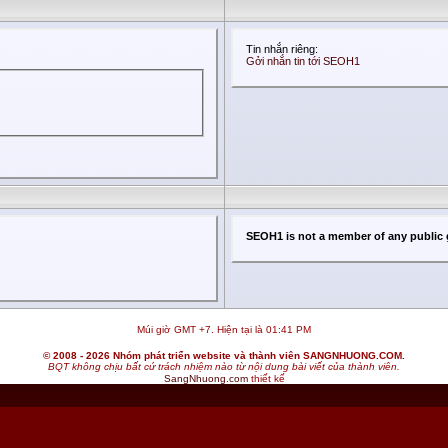
Tin nhắn riêng:
Gởi nhắn tin tới SEOH1
SEOH1 is not a member of any public
Múi giờ GMT +7. Hiện tại là
01:41 PM
© 2008 - 2026 Nhóm phát triển website và thành viên SANGNHUONG.COM.
BQT không chịu bất cứ trách nhiệm nào từ nội dung bài viết của thành viên.
SangNhuong.com
thiết kế