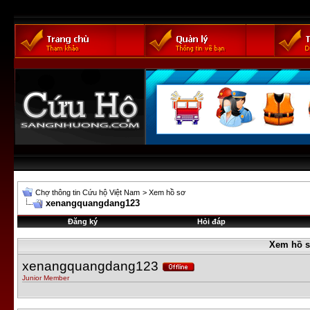
Chợ thông tin Cứu hộ Việt Nam
>
Xem hồ sơ
xenangquangdang123
Đăng ký
Hỏi đáp
Xem hồ 
xenangquangdang123
Junior Member