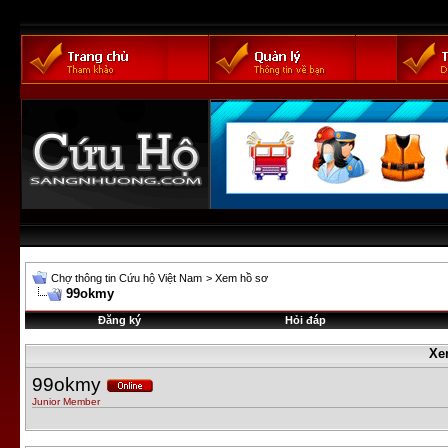
Chợ thông tin Cứu hộ Việt Nam
>
Xem hồ sơ
99okmy
Đăng ký
Hỏi đáp
Xe
99okmy
Junior Member