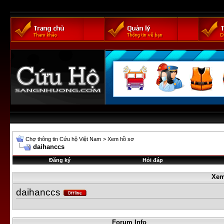
Chợ thông tin Cứu hộ Việt Nam
>
Xem hồ sơ
daihanccs
Đăng ký
Hỏi đáp
Xem
daihanccs
Forum Info