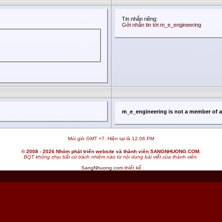
Tin nhắn riêng:
Gởi nhắn tin tới m_e_engineering
m_e_engineering is not a member of 
Múi giờ GMT +7. Hiện tại là
12:06 PM
© 2008 - 2026 Nhóm phát triển website và thành viên SANGNHUONG.COM.
BQT không chịu bất cứ trách nhiệm nào từ nội dung bài viết của thành viên.
SangNhuong.com
thiết kế