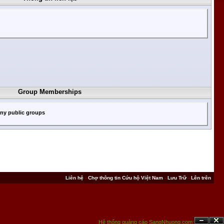
Group Memberships
any public groups
Liên hệ
-
Chợ thông tin Cứu hộ Việt Nam
-
Lưu Trữ
-
Lên trên
Hệ thống quảng cáo SangNhuong.com;