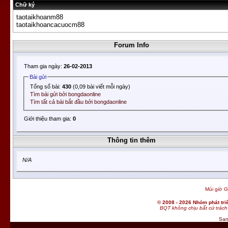
Chữ ký
taotaikhoanm88
taotaikhoancacuocm88
Forum Info
Tham gia ngày:
26-02-2013
Bài gửi
Tổng số bài:
430
(0,09 bài viết mỗi ngày)
Tìm bài gửi bởi bongdaonline
Tìm tất cả bài bắt đầu bởi bongdaonline
Giới thiệu tham gia:
0
Thông tin thêm
N/A
Múi giờ G
© 2008 - 2026 Nhóm phát t
BQT không chịu bất cứ trách 
San