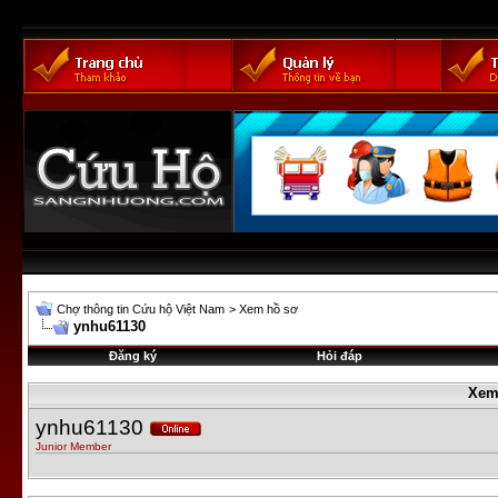
Chợ thông tin Cứu hộ Việt Nam
>
Xem hồ sơ
ynhu61130
Đăng ký
Hỏi đáp
Xem
ynhu61130
Junior Member