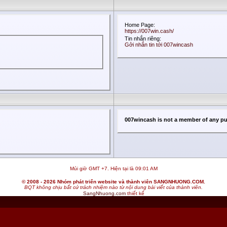
Home Page:
https://007win.cash/
Tin nhắn riêng:
Gởi nhắn tin tới 007wincash
007wincash is not a member of any pu
Múi giờ GMT +7. Hiện tại là
09:01 AM
© 2008 - 2026 Nhóm phát triển website và thành viên SANGNHUONG.COM.
BQT không chịu bất cứ trách nhiệm nào từ nội dung bài viết của thành viên.
SangNhuong.com
thiết kế