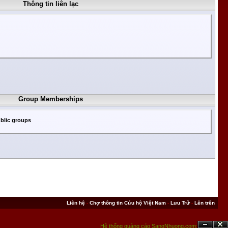
Thông tin liên lạc
Group Memberships
blic groups
Liên hệ
-
Chợ thông tin Cứu hộ Việt Nam
-
Lưu Trữ
-
Lên trên
Hệ thống quảng cáo SangNhuong.com;