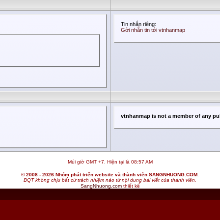
Tin nhắn riêng:
Gởi nhắn tin tới vtnhanmap
vtnhanmap is not a member of any pu
Múi giờ GMT +7. Hiện tại là
08:57 AM
© 2008 - 2026 Nhóm phát triển website và thành viên SANGNHUONG.COM.
BQT không chịu bất cứ trách nhiệm nào từ nội dung bài viết của thành viên.
SangNhuong.com
thiết kế