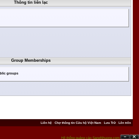
Thông tin liên lạc
Group Memberships
blic groups
Liên hệ
-
Chợ thông tin Cứu hộ Việt Nam
-
Lưu Trữ
-
Lên trên
Hệ thống quảng cáo SangNhuong.com;