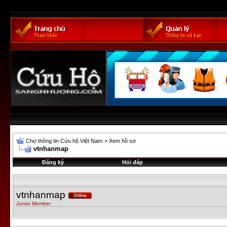
Chợ thông tin Cứu hộ Việt Nam
>
Xem hồ sơ
vtnhanmap
Đăng ký
Hỏi đáp
vtnhanmap
Junior Member