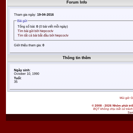
Forum Info
Tham gia ngày:
19-04-2016
Bài gửi
Tổng số bài:
0
(0 bài viết mỗi ngày)
Tìm bài gửi bởi hiepcoclv
Tìm tất cả bài bắt đầu bởi hiepcoclv
Giới thiệu tham gia:
0
Thông tin thêm
Ngày sinh
:
October 10, 1990
Tuổi
:
35
Múi giờ G
© 2008 - 2026 Nhóm phát t
BQT không chịu bất cứ trách 
San