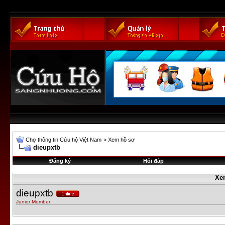
Chợ thông tin Cứu hộ Việt Nam
>
Xem hồ sơ
dieupxtb
Đăng ký
Hỏi đáp
Xe
dieupxtb
Junior Member