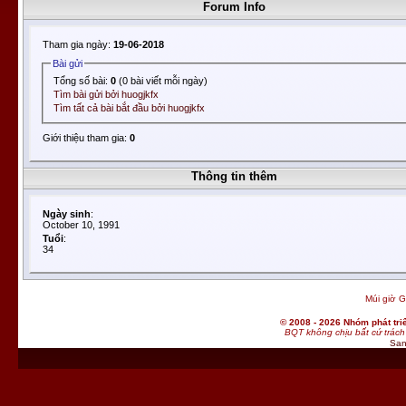
Forum Info
Tham gia ngày:
19-06-2018
Bài gửi
Tổng số bài:
0
(0 bài viết mỗi ngày)
Tìm bài gửi bởi huogjkfx
Tìm tất cả bài bắt đầu bởi huogjkfx
Giới thiệu tham gia:
0
Thông tin thêm
Ngày sinh
:
October 10, 1991
Tuổi
:
34
Múi giờ G
© 2008 - 2026 Nhóm phát t
BQT không chịu bất cứ trách 
San