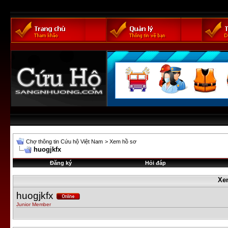
Chợ thông tin Cứu hộ Việt Nam
>
Xem hồ sơ
huogjkfx
Đăng ký
Hỏi đáp
Xe
huogjkfx
Junior Member