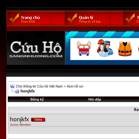
Chợ thông tin Cứu hộ Việt Nam
>
Xem hồ sơ
honjkfx
Đăng ký
Hỏi đáp
Xe
honjkfx
Junior Member