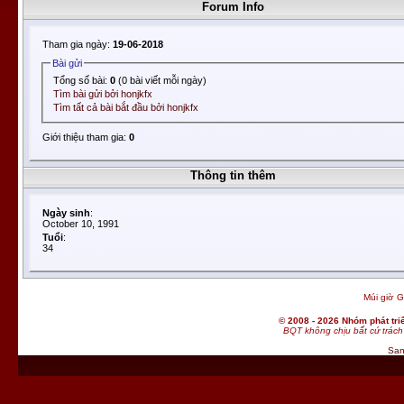
Forum Info
Tham gia ngày:
19-06-2018
Bài gửi
Tổng số bài:
0
(0 bài viết mỗi ngày)
Tìm bài gửi bởi honjkfx
Tìm tất cả bài bắt đầu bởi honjkfx
Giới thiệu tham gia:
0
Thông tin thêm
Ngày sinh
:
October 10, 1991
Tuổi
:
34
Múi giờ G
© 2008 - 2026 Nhóm phát t
BQT không chịu bất cứ trách 
San