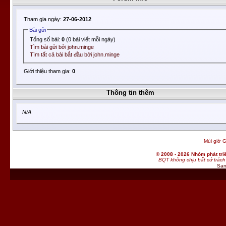
Tham gia ngày:
27-06-2012
Bài gửi
Tổng số bài:
0
(0 bài viết mỗi ngày)
Tìm bài gửi bởi john.minge
Tìm tất cả bài bắt đầu bởi john.minge
Giới thiệu tham gia:
0
Thông tin thêm
N/A
Múi giờ G
© 2008 - 2026 Nhóm phát t
BQT không chịu bất cứ trách 
San