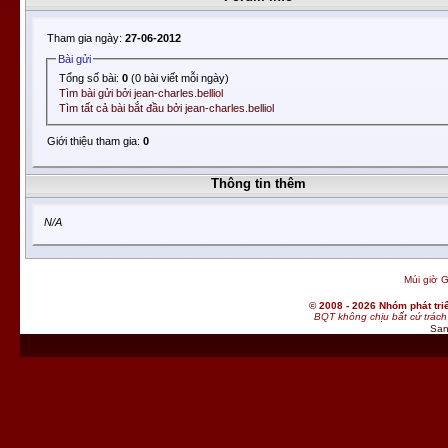
Tham gia ngày:
27-06-2012
Bài gửi
Tổng số bài:
0
(0 bài viết mỗi ngày)
Tìm bài gửi bởi jean-charles.belliol
Tìm tất cả bài bắt đầu bởi jean-charles.belliol
Giới thiệu tham gia:
0
Thông tin thêm
N/A
Múi giờ G
© 2008 - 2026 Nhóm phát t
BQT không chịu bất cứ trách 
San