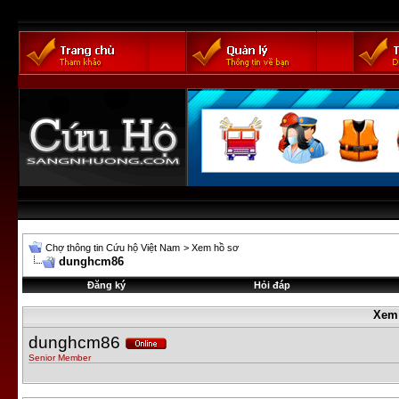
Chợ thông tin Cứu hộ Việt Nam
>
Xem hồ sơ
dunghcm86
Đăng ký
Hỏi đáp
Xem
dunghcm86
Senior Member