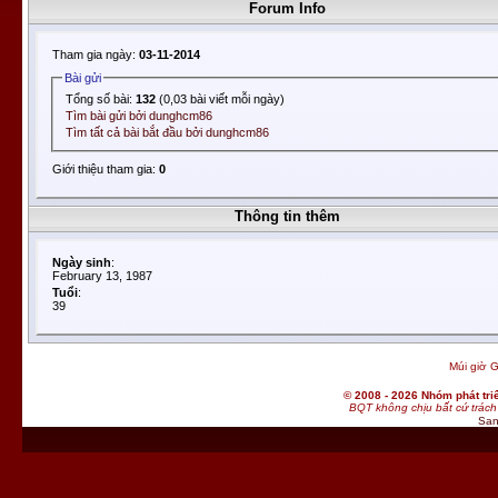
Forum Info
Tham gia ngày:
03-11-2014
Bài gửi
Tổng số bài:
132
(0,03 bài viết mỗi ngày)
Tìm bài gửi bởi dunghcm86
Tìm tất cả bài bắt đầu bởi dunghcm86
Giới thiệu tham gia:
0
Thông tin thêm
Ngày sinh
:
February 13, 1987
Tuổi
:
39
Múi giờ G
© 2008 - 2026 Nhóm phát t
BQT không chịu bất cứ trách 
San