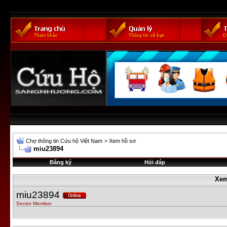
Chợ thông tin Cứu hộ Việt Nam
>
Xem hồ sơ
miu23894
Đăng ký
Hỏi đáp
Xem
miu23894
Senior Member