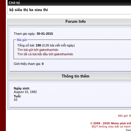
Chữ ký
kệ siêu thị
ke sieu thi
Forum Info
Tham gia ngày:
30-01-2015
Bài gửi
Tổng số bài:
199
(0,05 bài viết mỗi ngày)
Tìm bài gửi bởi giakethanhdo
Tìm tất cả bài bắt đầu bởi giakethanhdo
Giới thiệu tham gia:
0
Thông tin thêm
Ngày sinh
:
August 10, 1982
Tuổi
:
43
Múi giờ G
© 2008 - 2026 Nhóm phát t
BQT không chịu bất cứ trách 
San