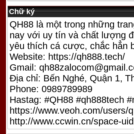
Chữ ký
QH88 là một trong những trang
nay với uy tín và chất lượng 
yêu thích cá cược, chắc hẳn 
Website:
https://qh888.tech/
Gmail:
qh88zalocom@gmail.
Địa chỉ: Bến Nghé, Quận 1, T
Phone: 0989789989
Hastag: #QH88 #qh888tech #
https://www.veoh.com/users/
http://www.ccwin.cn/space-ui