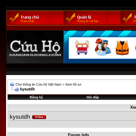
Chợ thông tin Cứu hộ Việt Nam
>
Xem hồ sơ
kysutdh
Đăng ký
Hỏi đáp
Xe
kysutdh
Forum Info