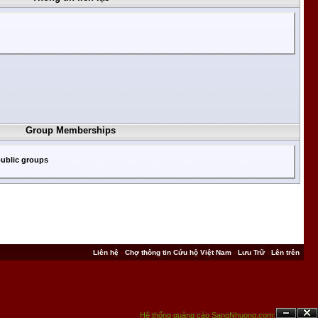
Group Memberships
ublic groups
Liên hệ
-
Chợ thông tin Cứu hộ Việt Nam
-
Lưu Trữ
-
Lên trên
Hệ thống quảng cáo SangNhuong.com;