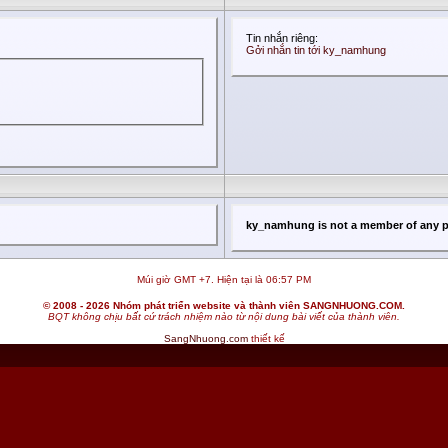
Tin nhắn riêng:
Gởi nhắn tin tới ky_namhung
ky_namhung is not a member of any p
Múi giờ GMT +7. Hiện tại là
06:57 PM
© 2008 - 2026 Nhóm phát triển website và thành viên SANGNHUONG.COM.
BQT không chịu bất cứ trách nhiệm nào từ nội dung bài viết của thành viên.
SangNhuong.com
thiết kế