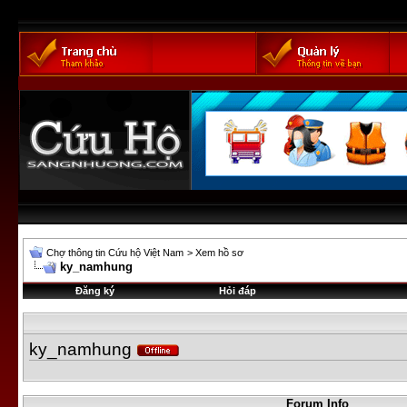
Chợ thông tin Cứu hộ Việt Nam
>
Xem hồ sơ
ky_namhung
Đăng ký
Hỏi đáp
ky_namhung
Forum Info