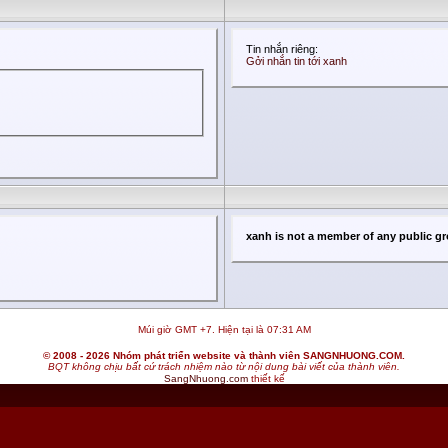
Tin nhắn riêng:
Gởi nhắn tin tới xanh
xanh is not a member of any public g
Múi giờ GMT +7. Hiện tại là
07:31 AM
© 2008 - 2026 Nhóm phát triển website và thành viên SANGNHUONG.COM.
BQT không chịu bất cứ trách nhiệm nào từ nội dung bài viết của thành viên.
SangNhuong.com
thiết kế