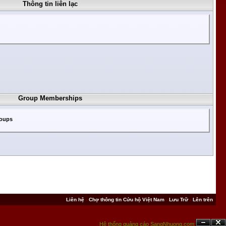
Thông tin liên lạc
Group Memberships
roups
Liên hệ
-
Chợ thông tin Cứu hộ Việt Nam
-
Lưu Trữ
-
Lên trên
Hệ thống quảng cáo SangNhuong.com;