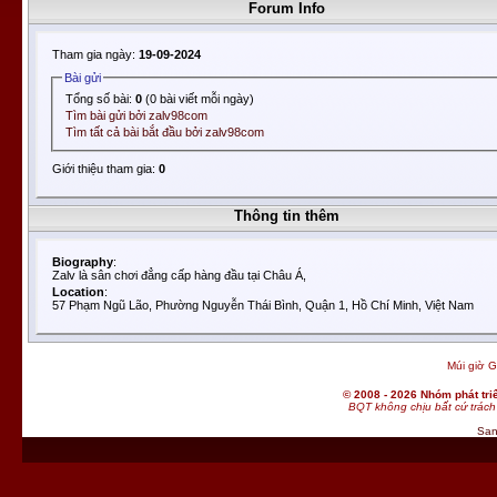
Forum Info
Tham gia ngày:
19-09-2024
Bài gửi
Tổng số bài:
0
(0 bài viết mỗi ngày)
Tìm bài gửi bởi zalv98com
Tìm tất cả bài bắt đầu bởi zalv98com
Giới thiệu tham gia:
0
Thông tin thêm
Biography
:
Zalv là sân chơi đẳng cấp hàng đầu tại Châu Á,
Location
:
57 Phạm Ngũ Lão, Phường Nguyễn Thái Bình, Quận 1, Hồ Chí Minh, Việt Nam
Múi giờ G
© 2008 - 2026 Nhóm phát t
BQT không chịu bất cứ trách 
San