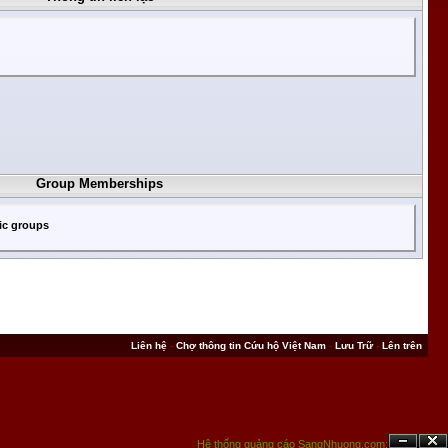
Group Memberships
lic groups
Liên hệ
-
Chợ thông tin Cứu hộ Việt Nam
-
Lưu Trữ
-
Lên trên
Hệ thống quảng cáo SangNhuong.com;