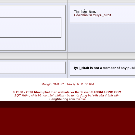
Tin nhắn riêng:
Gởi nhắn tin tới lyzi_sirait
lyzi_sirait is not a member of any pub
Múi giờ GMT +7. Hiện tại là
11:58 PM
© 2008 - 2026 Nhóm phát triển website và thành viên SANGNHUONG.COM.
BQT không chịu bất cứ trách nhiệm nào từ nội dung bài viết của thành viên.
SangNhuong.com
thiết kế