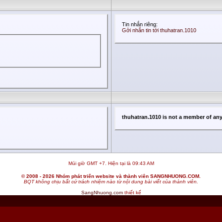
Tin nhắn riêng:
Gởi nhắn tin tới thuhatran.1010
thuhatran.1010 is not a member of an
Múi giờ GMT +7. Hiện tại là
09:43 AM
© 2008 - 2026 Nhóm phát triển website và thành viên SANGNHUONG.COM.
BQT không chịu bất cứ trách nhiệm nào từ nội dung bài viết của thành viên.
SangNhuong.com
thiết kế