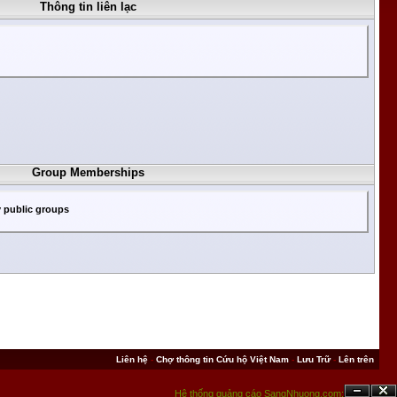
Thông tin liên lạc
Group Memberships
y public groups
Liên hệ
-
Chợ thông tin Cứu hộ Việt Nam
-
Lưu Trữ
-
Lên trên
Hệ thống quảng cáo SangNhuong.com;