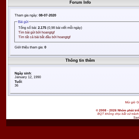
Forum Info
Tham gia ngày:
08-07-2020
Bài gửi
Tổng số bài:
2.175
(0,98 bài viết mỗi ngày)
Tìm bài gửi bởi hoangtgf
Tìm tất cả bài bắt đầu bởi hoangtgf
Giới thiệu tham gia:
0
Thông tin thêm
Ngày sinh
:
January 12, 1990
Tuổi
:
36
Múi giờ G
© 2008 - 2026 Nhóm phát t
BQT không chịu bất cứ trách 
San