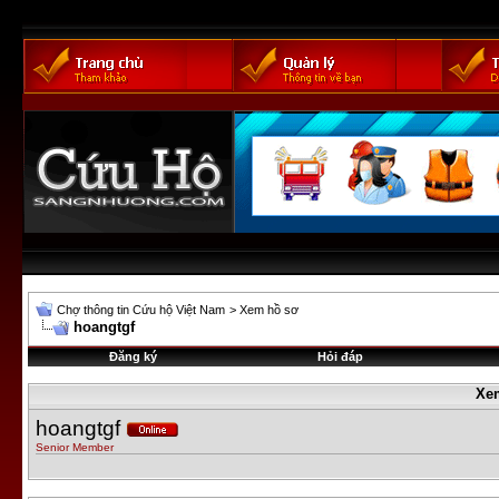
Chợ thông tin Cứu hộ Việt Nam
>
Xem hồ sơ
hoangtgf
Đăng ký
Hỏi đáp
Xe
hoangtgf
Senior Member