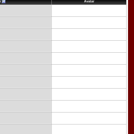
i
Avatar