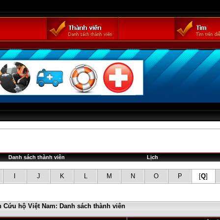
Danh sách thành viên
Lịch
I
J
K
L
M
N
O
P
[
Q
]
n Cứu hộ Việt Nam: Danh sách thành viên