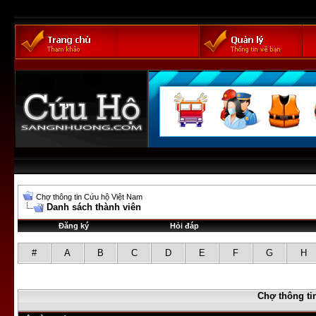
Chợ thông tin Cứu hộ Việt Nam
Danh sách thành viên
Đăng ký
Hỏi đáp
#
A
B
C
D
E
F
G
H
Chợ thông ti