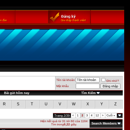
Tên tài khoản
Ghi nhớ?
Mật khẩu
Bài gửi hôm nay
Tìm Kiếm
R
S
T
U
V
W
X
Y
Z
Trang 2/39
<
1
2
3
4
12
>
Cuối
»
Hiện kết quả từ 31 tới 60 của 1164
Search Members
Tìm trong
0,22
giây.