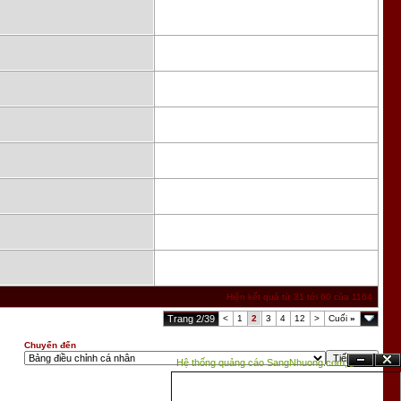
Hiện kết quả từ 31 tới 60 của 1164
Trang 2/39
<
1
2
3
4
12
>
Cuối
»
Chuyển đến
Hệ thống quảng cáo SangNhuong.com;
Ẩn
Đóng