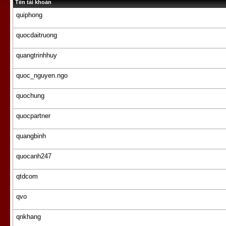
Tên tài khoản
quiphong
quocdaitruong
quangtrinhhuy
quoc_nguyen.ngo
quochung
quocpartner
quangbinh
quocanh247
qtdcom
qvo
qnkhang