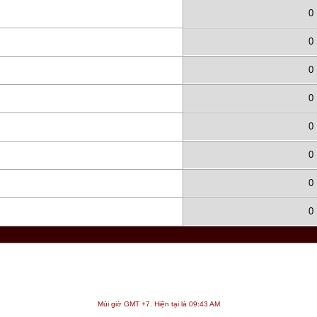
0
0
0
0
0
0
0
0
Múi giờ GMT +7. Hiện tại là
09:43 AM