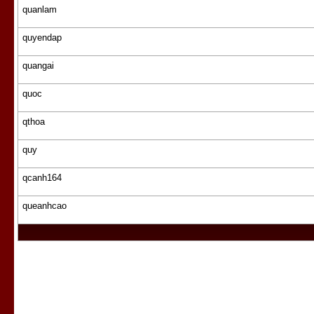
quanlam
quyendap
quangai
quoc
qthoa
quy
qcanh164
queanhcao