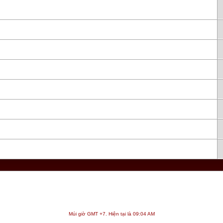
Múi giờ GMT +7. Hiện tại là
09:04 AM