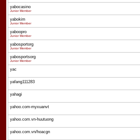
yabocasino
Junior Member
yabokim
Junior Member
yaboopro
Junior Member
yabosportorg
Junior Member
yabosportsorg
Junior Member
yac
yafang111283
yahagi
yahoo.com-myxuanvt
yahoo.com.vn-huutuong
yahoo.com.vn/hoacgn