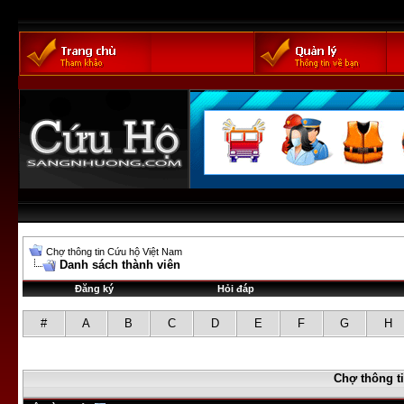
Chợ thông tin Cứu hộ Việt Nam
Danh sách thành viên
Đăng ký
Hỏi đáp
#
A
B
C
D
E
F
G
H
Chợ thông t