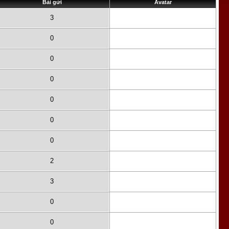
Bài gửi
Avatar
3
0
0
0
0
0
0
2
3
0
0