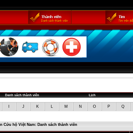
Danh sách thành viên
Lịch
I
J
K
L
M
N
O
P
Q
in Cứu hộ Việt Nam: Danh sách thành viên