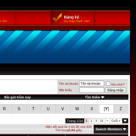
Tên tài khoản
Ghi nhớ?
Mật khẩu
Bài gửi hôm nay
Tìm Kiếm
R
S
T
U
V
W
X
[
Y
]
Z
Trang 1/14
1
2
3
11
>
Cuối
»
Hiện kết quả từ 1 tới 30 của 400
Search Members
Tìm trong
0,04
giây.