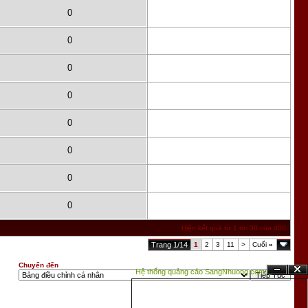
0
0
0
0
0
0
0
0
Hiện kết quả từ 1 tới 30 của 400
Trang 1/14
1
2
3
11
>
Cuối
»
Chuyển đến
Hệ thống quảng cáo SangNhuong.com;
Ẩn
Đóng