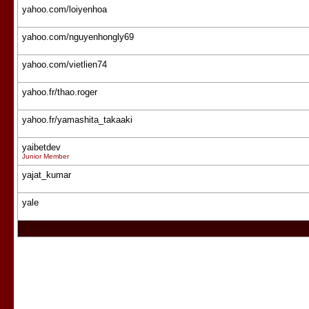
yahoo.com/loiyenhoa
yahoo.com/nguyenhongly69
yahoo.com/vietlien74
yahoo.fr/thao.roger
yahoo.fr/yamashita_takaaki
yaibetdev
Junior Member
yajat_kumar
yale