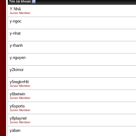
Tên tài khoản
Y Nhã
Junior Member
y-ngoc
y-nhat
y-thanh
y.nguyen
y2kimoi
y5regkrrHit
Junior Member
y6betwin
Junior Member
y6sports
Junior Member
y8playnet
Junior Member
yaban