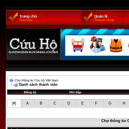
Chợ thông tin Cứu hộ Việt Nam
Danh sách thành viên
Đăng ký
Hỏi đáp
[
#
]
A
B
C
D
E
F
G
H
Chợ thông tin 