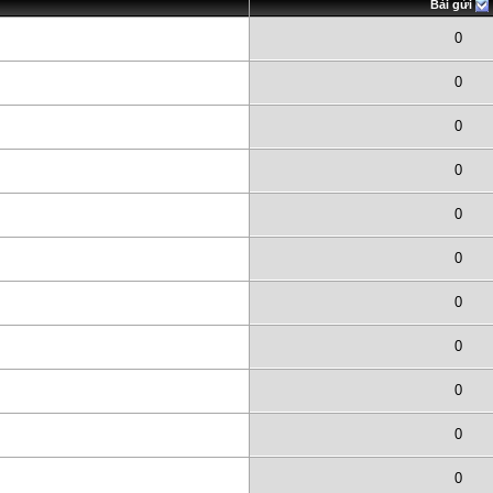
Bài gửi
0
0
0
0
0
0
0
0
0
0
0