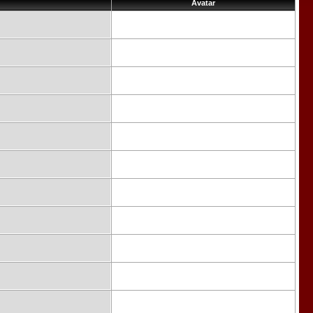
Avatar