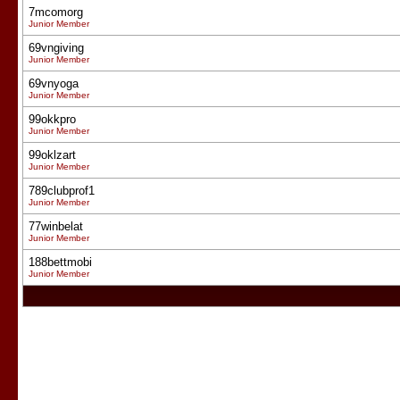
7mcomorg
Junior Member
69vngiving
Junior Member
69vnyoga
Junior Member
99okkpro
Junior Member
99oklzart
Junior Member
789clubprof1
Junior Member
77winbelat
Junior Member
188bettmobi
Junior Member