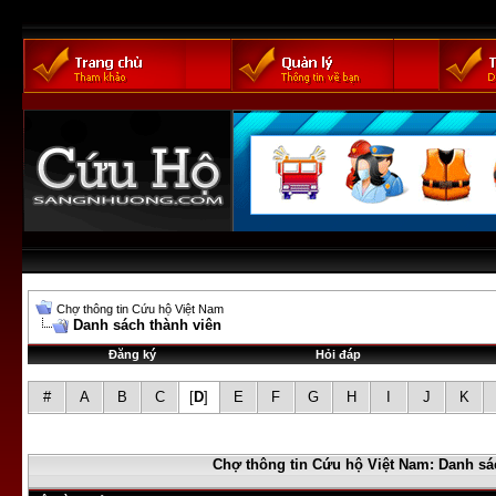
Chợ thông tin Cứu hộ Việt Nam
Danh sách thành viên
Đăng ký
Hỏi đáp
#
A
B
C
[
D
]
E
F
G
H
I
J
K
Chợ thông tin Cứu hộ Việt Nam: Danh sá