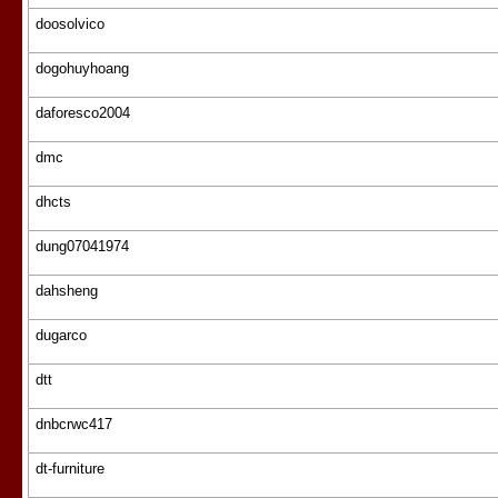
doosolvico
dogohuyhoang
daforesco2004
dmc
dhcts
dung07041974
dahsheng
dugarco
dtt
dnbcrwc417
dt-furniture