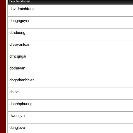
Tên tài khoản
davidminhtang
dungnguyen
dthduong
drvovanloan
dmcqngai
dothuvan
dogothanhhien
daloc
doanhphuong
dwengvn
dunglevo