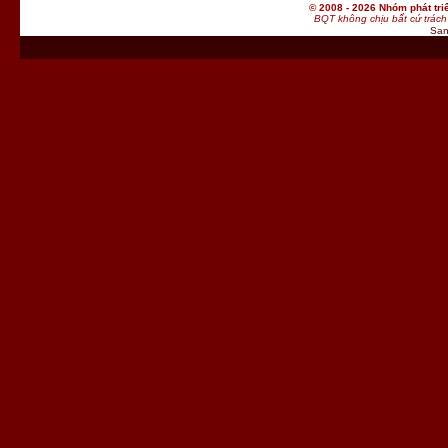
© 2008 - 2026 Nhóm phát t
BQT không chịu bất cứ trách 
San