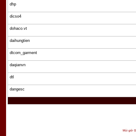
dhp
dicso4
dohaco.vt
daihungtien
dtcom_garment
daqianvn
dtl
dangesc
Múi giờ G