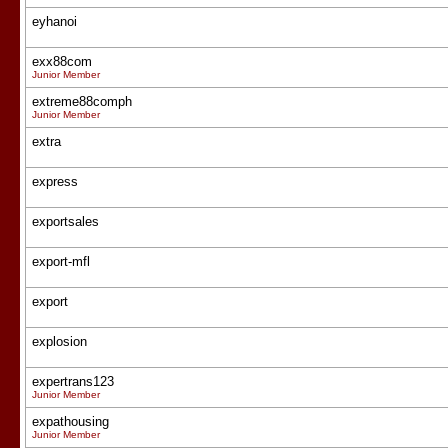
eyhanoi
exx88com
Junior Member
extreme88comph
Junior Member
extra
express
exportsales
export-mfl
export
explosion
expertrans123
Junior Member
expathousing
Junior Member