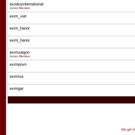
exodusinternational
Junior Member
exim_viet
exim_hanoi
exim_hanoi
eximsaigon
Junior Member
eximpovn
eximisa
eximgar
Múi giờ G