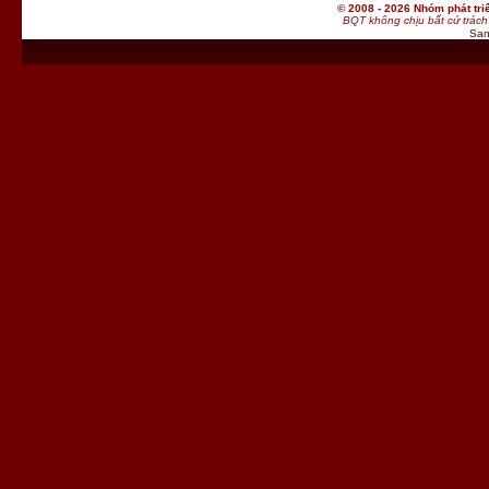
© 2008 - 2026 Nhóm phát t
BQT không chịu bất cứ trách 
San