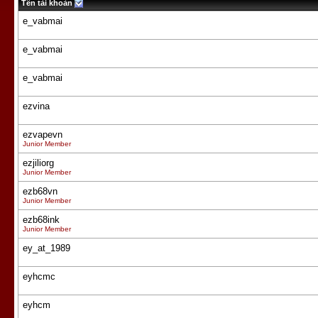
Tên tài khoản
e_vabmai
e_vabmai
e_vabmai
ezvina
ezvapevn
Junior Member
ezjiliorg
Junior Member
ezb68vn
Junior Member
ezb68ink
Junior Member
ey_at_1989
eyhcmc
eyhcm