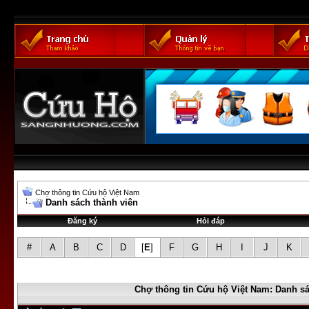
Chợ thông tin Cứu hộ Việt Nam
Danh sách thành viên
Đăng ký
Hỏi đáp
#
A
B
C
D
[
E
]
F
G
H
I
J
K
Chợ thông tin Cứu hộ Việt Nam: Danh sá