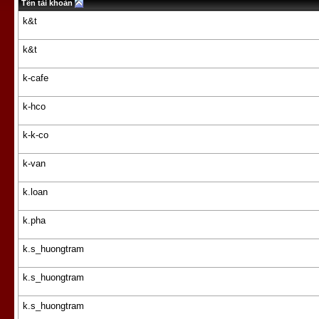
Tên tài khoản
k&t
k&t
k-cafe
k-hco
k-k-co
k-van
k.loan
k.pha
k.s_huongtram
k.s_huongtram
k.s_huongtram