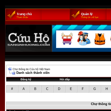
Chợ thông tin Cứu hộ Việt Nam
Danh sách thành viên
Đăng ký
Hỏi đáp
#
A
B
C
D
E
F
G
H
Chợ thông ti