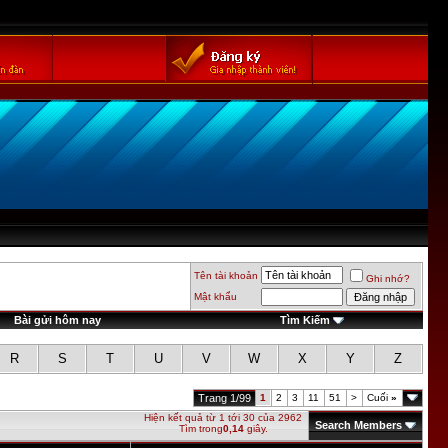
Tên tài khoản
Ghi nhớ?
Mật khẩu
Bài gửi hôm nay
Tìm Kiếm
R
S
T
U
V
W
X
Y
Z
Trang 1/99
1
2
3
11
51
>
Cuối
»
Hiện kết quả từ 1 tới 30 của 2962
Search Members
Tìm trong
0,14
giây.