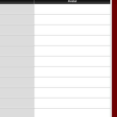
Avatar