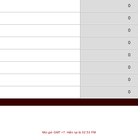
0
0
0
0
0
0
0
0
Múi giờ GMT +7. Hiện tại là
02:53 PM